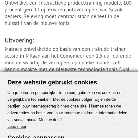
Ontwikkel een interactieve producttraining module, 100
procent gericht op ervaren autoverkopers van Suzuki
dealers. Beleving moet centraal staan geheel in de
huisstijl van de nieuwe Ignis.
Uitvoering:
Matracs ontwikkelde op basis van een train de trainer
sessie in Milaan aan het Comomeer een 1,5 uur durende
module waarbij de verkopers op unieke manier zelf
kennis maakte met de nieuwste technologie zoals Dual
camera en Smart/soft Hybrid systemen.
Deze website gebruikt cookies
Maar liefst 4 verschillende oefeningen, waarbij o.a
Om je beter en persoonlijker te helpen, gebruiken wij cookies en
wateremmers aan een stok tot professioneel gedrukte
vergelijkbare technieken. Met de cookies volgen wij en derde
borden met klittenband werden gebruikt, hadden maar 1
partijen jouw internetgedrag binnen onze site. Hiermee tonen we
doel: Elke verkoper naar huis laten gaan met niet alleen
advertenties op basis van jouw interesse en kun je informatie delen
de kennis maar ook de kunde en inspiratie om de
via social media. Meer weten?
nieuwste technieken op een eenvoudige wijze over te
Lees meer
brengen op de consument.
Cookies aanpassen